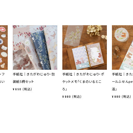
・フ
手紙社｜きたがわじゅり・包
手紙社｜きたがわじゅり・ポ
手紙社｜きた
ちい
装紙5柄セット
ケットメモ「くまのいるとこ
ールふせんpe
ろ」
活」
税込
¥
650
税込
税込
¥
980
¥
980