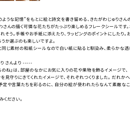
のような記憶”をもとに絵と詩文を書き留める、きたがわじゅりさん
わさんの描く可憐な花たちがたっぷり楽しめるフレークシールです。
くれそう。手帳やお手紙に添えたり、ラッピングのポイントにしたり
ろうか選ぶのも楽しいですよ。
と同じ素材の和紙シールなので白い紙に貼ると馴染み、柔らかな透
り さんより -----
るのね』は、部屋のなかにお気に入りの花や果物を飾るイメージで、 
分を見守りにきてくれたイメージで、それぞれつくりました。 だれか
予定や言葉たちを彩るのに、 自分の絵が使われたらなんて素敵なこと
みください。