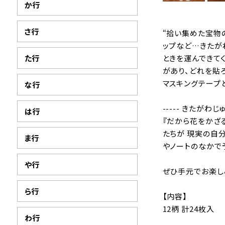
か行
さ行
“拾い集めた宝物
ップなど…きたが
た行
ときを運んできて
があり、どれを貼
マスキングテープ
な行
----- きたがわじゅ
は行
『だから花をかざ
たちが 現実の自
ま行
やノートのなかで
や行
ぜひ手元でお楽し
ら行
【内容】
12柄 計24枚入
わ行