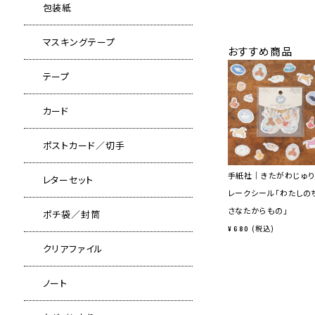
包装紙
マスキングテープ
おすすめ商品
テープ
カード
ポストカード／切手
手紙社｜きたがわじゅり
レターセット
レークシール「わたしの
さなたからもの」
ポチ袋／封筒
税込
¥
680
クリアファイル
ノート