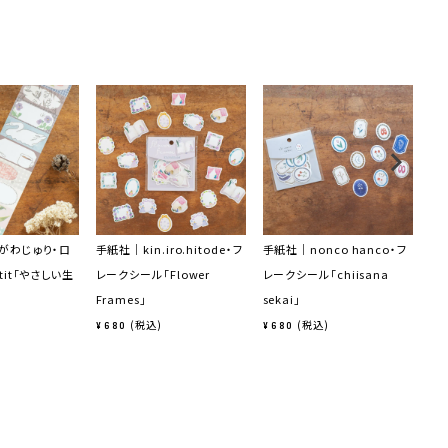
がわじゅり・ロ
手紙社｜kin.iro.hitode・フ
手紙社｜nonco hanco・フ
手
tit「やさしい生
レークシール「Flower
レークシール「chiisana
紙
Frames」
sekai」
¥
6
税込
税込
¥
680
¥
680