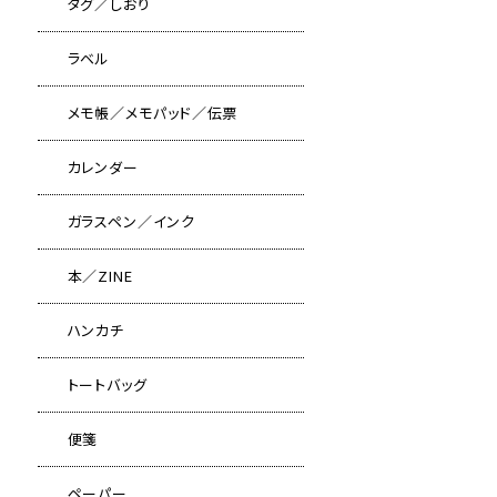
タグ／しおり
ラベル
メモ帳／メモパッド／伝票
カレンダー
ガラスペン／インク
本／ZINE
ハンカチ
トートバッグ
便箋
ペーパー