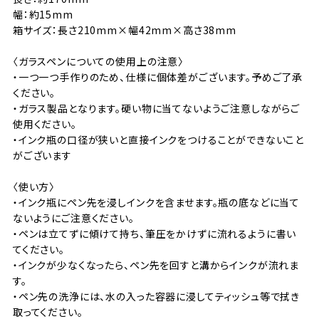
幅：約15mm
箱サイズ：長さ210mm×幅42mm×高さ38mm
〈ガラスペンについての使用上の注意〉
・一つ一つ手作りのため、仕様に個体差がございます。予めご了承
ください。
・ガラス製品となります。硬い物に当てないようご注意しながらご
使用ください。
・インク瓶の口径が狭いと直接インクをつけることができないこと
がございます
〈使い方〉
・インク瓶にペン先を浸しインクを含ませます。瓶の底などに当て
ないようにご注意ください。
・ペンは立てずに傾けて持ち、筆圧をかけずに流れるように書い
てください。
・インクが少なくなったら、ペン先を回すと溝からインクが流れま
す。
・ペン先の洗浄には、水の入った容器に浸してティッシュ等で拭き
取ってください。