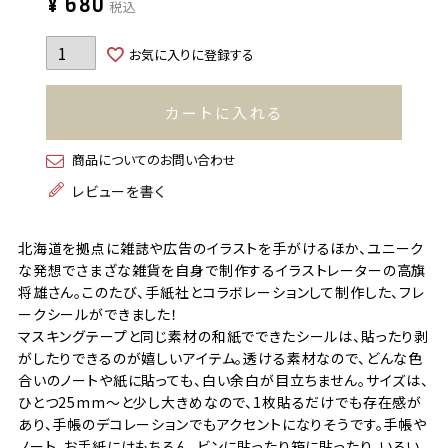
¥
680
税込
お気に入りに登録する
カートに入れる
商品についてのお問い合わせ
レビューを書く
北海道を拠点に雑誌や広告のイラストを手がけるほか、ユニーク
な発想でさまざな雑貨を自身で制作するイラストレーターの高旗
将雄さん。このたび、手紙社とコラボレーションして制作した、フレ
ークシールができました！
マスキングテープと同じ素材の和紙でできたシールは、貼ったり剥
がしたりできるのが嬉しいアイテム。透ける素材なので、どんな色
合いのノートや紙に貼っても、白い余白が目立ちません。サイズは、
ひとつ25mm〜と少し大きめなので、1枚貼るだけでも存在感が
あり、手帳のデコレーションでもアクセントになりそうです。手帳や
ノート、お手紙にはもちろん、ビンに貼ったり箱に貼ったり、いろい