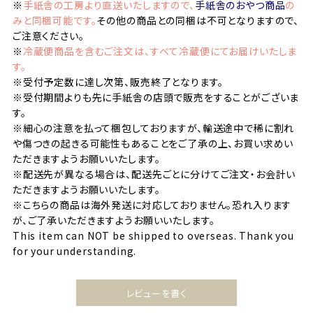
※
手紙舎の工房より直送いたしますので、
手紙舎のおやつ商品
の
みと同梱可能です。
その他の商品との同梱は不可となりますので、
ご注意ください。
※
冷蔵便商品を含むご注文は、すべて冷蔵便にてお届けいたしま
す。
※受付予定数に達し次第、販売終了となります。
※受付期間よりも先に手紙舎の店頭で販売をすることがございま
す。
※細心の注意を払って梱包しておりますが、輸送途中で稀に割れ
や傷つきの起きる可能性もあることをご了承の上、お買い求めい
ただきますようお願いいたします。
※配送先が異なる場合は、配送先ごとに分けてご注文・お会計い
ただきますようお願いいたします。
※こちらの商品は海外発送に対応しておりません。恐れ入ります
が、ご了承いただきますようお願いいたします。
This item can NOT be shipped to overseas. Thank you
for your understanding.
レビューを書く