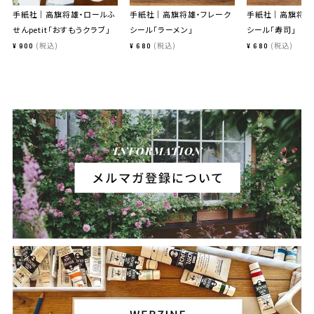
手紙社｜高旗将雄・ロールふ
手紙社｜高旗将雄・フレーク
手紙社｜高旗将雄
せんpetit「おすもうクラブ」
シール「ラーメン」
シール「寿司」
税込
税込
税込
¥
900
¥
680
¥
680