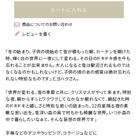
カートに入れる
商品についてのお問い合わせ
レビューを書く
「冬の始まり、子供の頃始めて雪が積もった朝、カーテンを開けた
時、輝く白の世界に一夜にして変わる。その日のドキドキ感を今も
忘れることが出来ません。大人になると雪は歓迎されるものでは
なくなるのかもしれないけど、子供の頃のあの感覚は絶対忘れら
れない特別なものです」とヨハクさん。
「世界が変わる、雪の季節と共に、クリスマスがやって来ます。特別
な夜、朝からずっとワクワクしてなかなか眠れなくて、朝起きた時
のドキドキと嬉しさと特別な思いの詰まった、12月星降る夜の素
敵な思い出を。雪深い森の奥で何もかも綺麗な世界。いつか森の
中で暮らしたいなぁと、そんな妄想の世界です」
手帳などのデコやラッピング、コラージュなどに