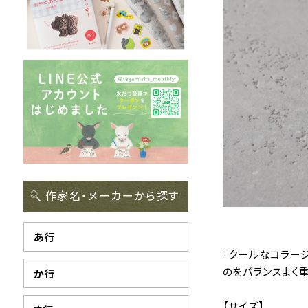
作家名・メーカーから探す
あ行
「クールなコラー
のをバランスよく
か行
【サイズ】