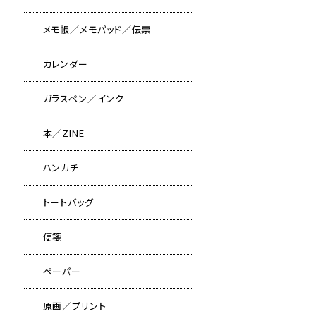
メモ帳／メモパッド／伝票
カレンダー
ガラスペン／インク
本／ZINE
ハンカチ
トートバッグ
便箋
ペーパー
原画／プリント