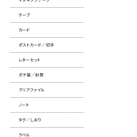
テープ
カード
ポストカード／切手
レターセット
ポチ袋／封筒
クリアファイル
ノート
タグ／しおり
ラベル