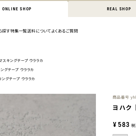
ONLINE SHOP
REAL SHOP
ら探す
特集一覧
送料について
よくあるご質問
マスキングテープ ウララカ
ングテープ ウララカ
キングテープ ウララカ
商品番号
yh
ヨハク
¥
583
税