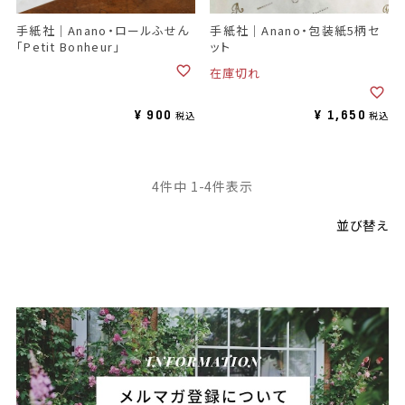
手紙社｜Anano・ロールふせん
手紙社｜Anano・包装紙5柄セ
「Petit Bonheur」
ット
在庫切れ
¥
900
¥
1,650
税込
税込
4
件中
1
-
4
件表示
並び替え