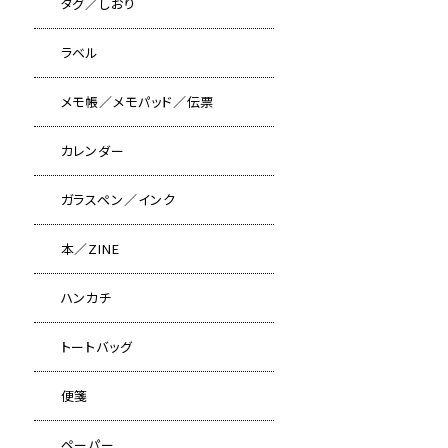
タグ／しおり
ラベル
メモ帳／メモパッド／伝票
カレンダー
ガラスペン／インク
本／ZINE
ハンカチ
トートバッグ
便箋
ペーパー