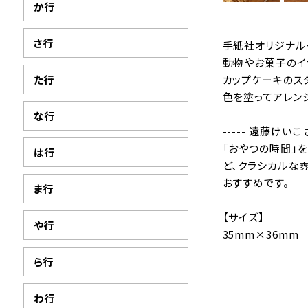
か行
さ行
手紙社オリジナル
動物やお菓子のイ
た行
カップケーキのス
色を塗ってアレン
な行
----- 遠藤けいこ 
「おやつの時間」
は行
ど、クラシカルな
おすすめです。
ま行
【サイズ】
や行
35mm×36mm
ら行
わ行