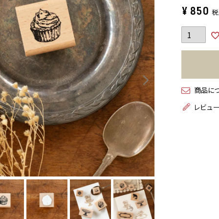
¥
850
税
商品に
レビュ