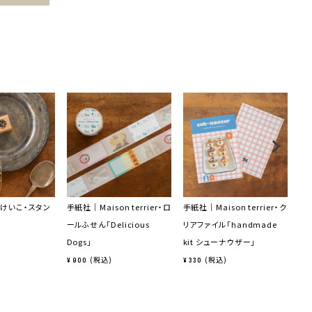
けいこ・スタン
手紙社｜Maison terrier・ロ
手紙社｜Maison terrier・ク
手
ールふせん「Delicious
リアファイル「handmade
ロ
Dogs」
kit シューナウザー」
プ
ト」
税込
税込
¥
900
¥
330
¥
8