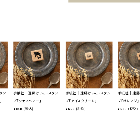
タン
手紙社｜遠藤けいこ・スタン
手紙社｜遠藤けいこ・スタン
手紙社｜遠藤
」
プ「シェフベアー」
プ「アイスクリーム」
プ「オレンジ」
税込
税込
税込
¥
850
¥
650
¥
650