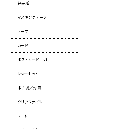
包装紙
マスキングテープ
テープ
カード
ポストカード／切手
レターセット
ポチ袋／封筒
クリアファイル
ノート