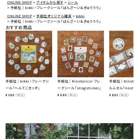
ONLINE SHOP
アイテムから探す
シール
手紙社｜kikki ・フレークシール「ばんざーい&ぎゅううう」
ONLINE SHOP
手紙社オリジナル雑貨
kikki
手紙社｜kikki ・フレークシール「ばんざーい&ぎゅううう」
おすすめ商品
手紙社｜kikki ・フレークシ
手紙社｜Kinotorico・フレ
手紙社｜Kinotor
ール「へんてこきっず」
ークシール「otogisticker」
ルふせん「nostalg
税込
税込
税込
¥
580
¥
680
¥
803