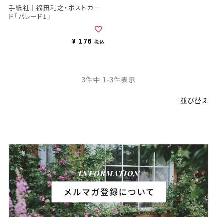
手紙社｜福田利之・ポストカー
ド「パレード1」
¥
176
税込
3
件中
1
-
3
件表示
並び替え