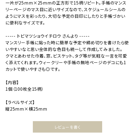
一片が25mm×25mmの正方形で15柄リピート。手帳のマンス
リーページのマス目に近いサイズなので、スケジュールシールの
ようにマスを彩ったり、大切な予定の目印にしたりと手帳づかい
に便利なサイズです。
----- トビマツショウイチロウ さんより -----
マンスリー手帳に貼った時に簡単な予定や締め切りを書けたら使
いやすいなと思い全体的な色目も統一して作成してみました。
クマとあわせた巾着、窓、ビスケット、タグ等が気軽な一言を可愛
く添えてくれます。ウィークリーや手帳の無地ページのデコにも1
カットで使いやすさも◎です。
【内容】
1個（100枚全15柄）
【ラベルサイズ】
縦25mm×横25mm
レビューを書く