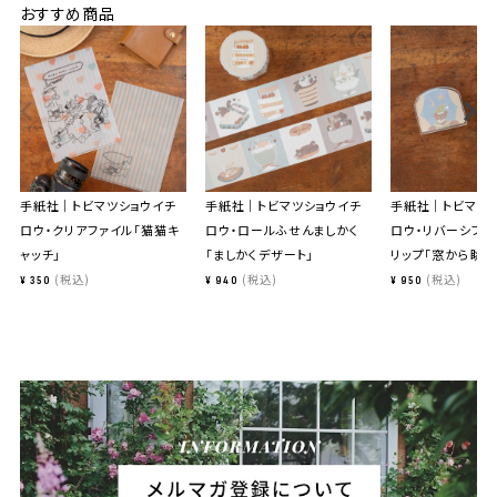
おすすめ商品
手紙社｜トビマツショウイチ
手紙社｜トビマツショウイチ
手紙社｜トビマツ
ロウ・クリアファイル「猫猫キ
ロウ・ロールふせんましかく
ロウ・リバーシブル
ャッチ」
「ましかくデザート」
リップ「窓から眺め
税込
税込
税込
¥
350
¥
940
¥
950