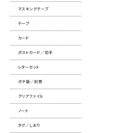
マスキングテープ
テープ
カード
ポストカード／切手
レターセット
ポチ袋／封筒
クリアファイル
ノート
タグ／しおり