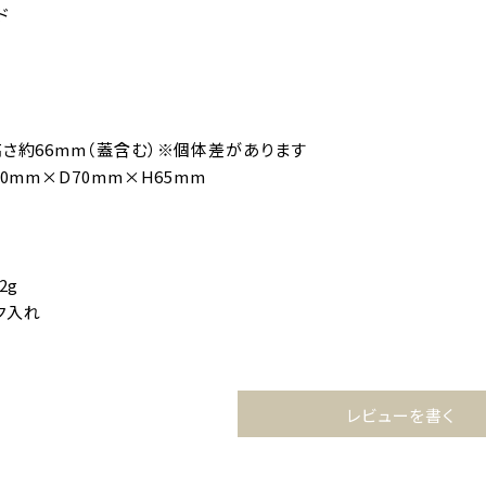
ド
高さ約66mm（蓋含む）※個体差があります
70mm×D70mm×H65mm
2g
ク入れ
レビューを書く