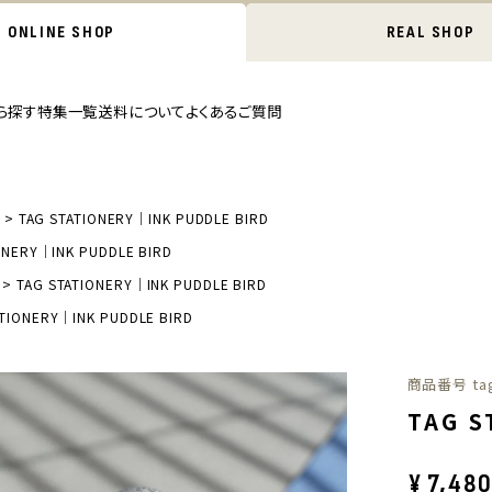
ONLINE SHOP
REAL SHOP
ら探す
特集一覧
送料について
よくあるご質問
TAG STATIONERY｜INK PUDDLE BIRD
ONERY｜INK PUDDLE BIRD
TAG STATIONERY｜INK PUDDLE BIRD
ATIONERY｜INK PUDDLE BIRD
商品番号
ta
TAG S
¥
7,48