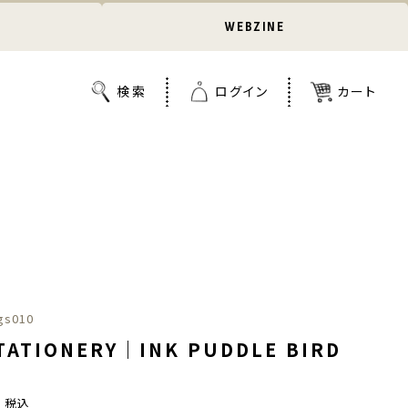
WEBZINE
gs010
TATIONERY｜INK PUDDLE BIRD
0
税込