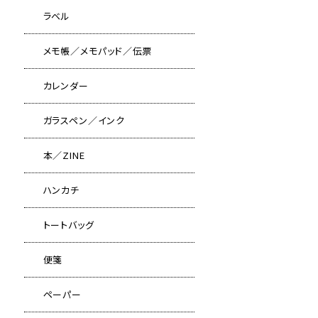
ラベル
メモ帳／メモパッド／伝票
カレンダー
ガラスペン／インク
本／ZINE
ハンカチ
トートバッグ
便箋
ペーパー