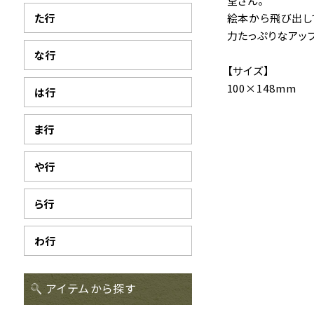
堂さん。
た行
絵本から飛び出し
力たっぷりなアッ
な行
【サイズ】
100×148mm
は行
ま行
や行
ら行
わ行
アイテムから探す