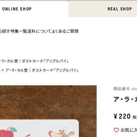
ONLINE SHOP
REAL SHOP
ら探す
特集一覧
送料について
よくあるご質問
・ラ・カル堂｜ポストカード「アップルパイ」
ド
ア・ラ・カル堂｜ポストカード「アップルパイ」
商品番号
al
ア・ラ
¥
220
税
お気に