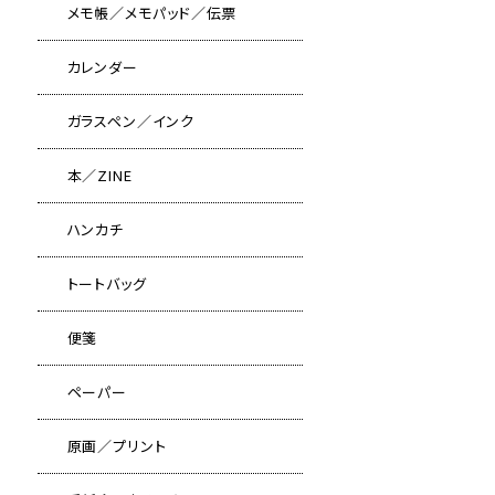
メモ帳／メモパッド／伝票
カレンダー
ガラスペン／インク
本／ZINE
ハンカチ
トートバッグ
便箋
ペーパー
原画／プリント