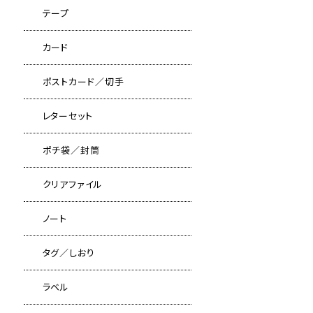
テープ
カード
ポストカード／切手
レターセット
ポチ袋／封筒
クリアファイル
ノート
タグ／しおり
ラベル