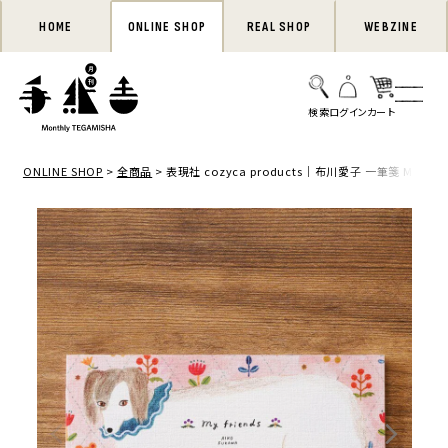
HOME
ONLINE SHOP
REAL SHOP
WEBZINE
ONLINE SHOP
全商品
表現社 cozyca products｜布川愛子 一筆箋 My Frie