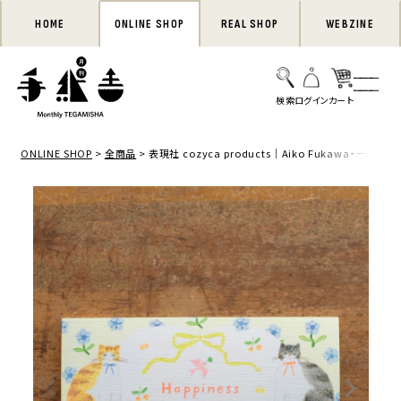
HOME
ONLINE SHOP
REAL SHOP
WEBZINE
ONLINE SHOP
全商品
表現社 cozyca products｜Aiko Fukawa・一筆箋「Ha