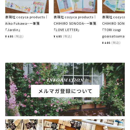
表現社 cozyca products｜
表現社 cozyca products｜
表現社 cozyca p
Aiko Fukawa・一筆箋
CHIHIRO SONODA・一筆箋
CHIHIRO SON
「Jardin」
「LOVE LETTER」
「TORI isogi
goaisatsumade
税込
税込
¥
495
¥
495
税込
¥
495