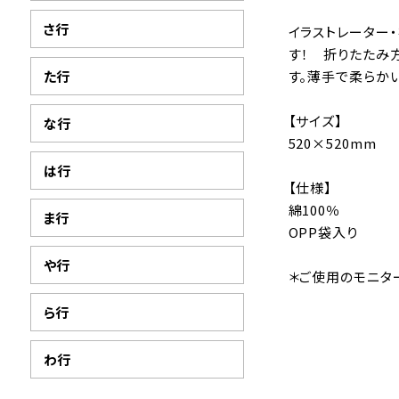
さ行
イラストレーター
す！ 折りたたみ
た行
す。薄手で柔らか
【サイズ】
な行
520×520mm
は行
【仕様】
綿100％
ま行
OPP袋入り
や行
＊ご使用のモニタ
ら行
わ行