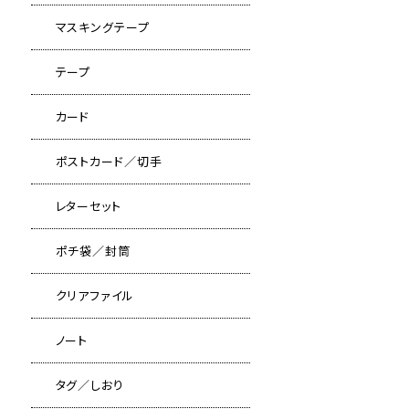
マスキングテープ
テープ
カード
ポストカード／切手
レターセット
ポチ袋／封筒
クリアファイル
ノート
タグ／しおり