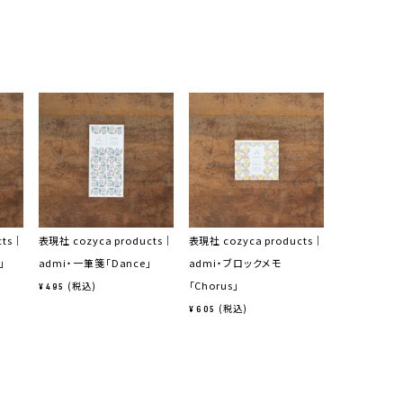
cts｜
表現社 cozyca products｜
表現社 cozyca products｜
」
admi・一筆箋「Dance」
admi・ブロックメモ
「Chorus」
税込
¥
495
税込
¥
605