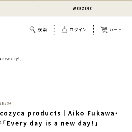
WEBZINE
 new day！」
sh304
ozyca products｜Aiko Fukawa・
Every day is a new day！」