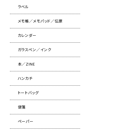
ラベル
メモ帳／メモパッド／伝票
カレンダー
ガラスペン／インク
本／ZINE
ハンカチ
トートバッグ
便箋
ペーパー