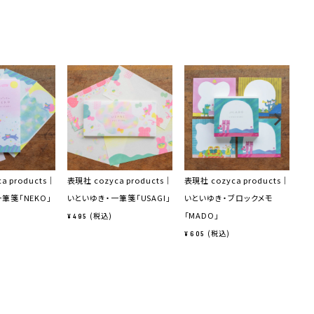
a products｜
表現社 cozyca products｜
表現社 cozyca products｜
表現
筆箋「NEKO」
いといゆき・一筆箋「USAGI」
いといゆき・ブロックメモ
い
「MADO」
「F
税込
¥
495
税込
¥
605
¥
6