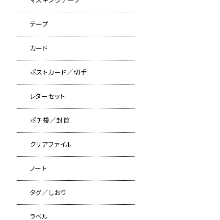
テープ
カード
ポストカード／切手
レターセット
ポチ袋／封筒
クリアファイル
ノート
タグ／しおり
ラベル