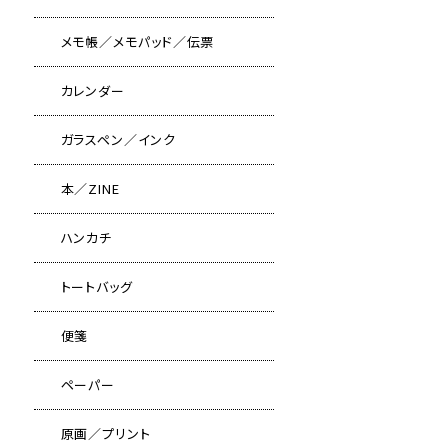
メモ帳／メモパッド／伝票
カレンダー
ガラスペン／インク
本／ZINE
ハンカチ
トートバッグ
便箋
ペーパー
原画／プリント