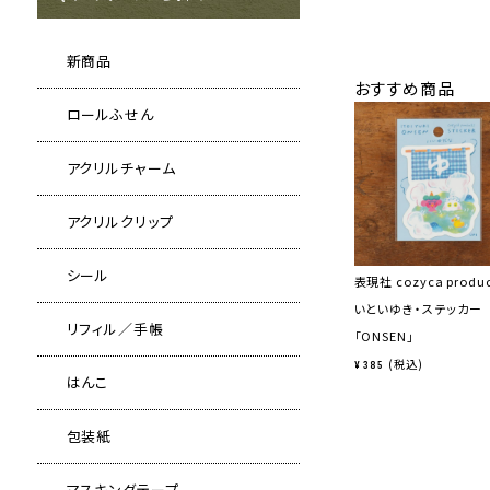
新商品
おすすめ商品
ロールふせん
アクリルチャーム
アクリルクリップ
シール
表現社 cozyca produ
いといゆき・ステッカー
リフィル／手帳
「ONSEN」
税込
¥
385
はんこ
包装紙
マスキングテープ