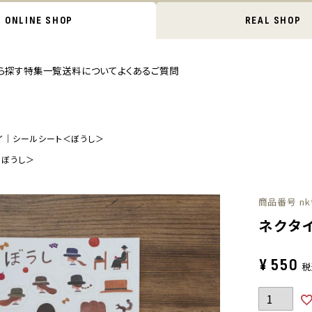
ONLINE SHOP
REAL SHOP
ら探す
特集一覧
送料について
よくあるご質問
イ｜シールシート＜ぼうし＞
＜ぼうし＞
商品番号
nk
ネクタ
¥
550
税