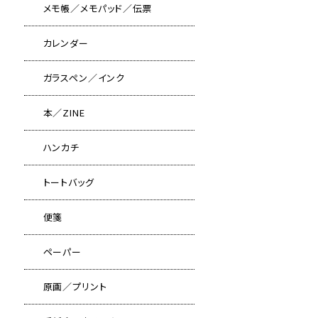
メモ帳／メモパッド／伝票
カレンダー
ガラスペン／インク
本／ZINE
ハンカチ
トートバッグ
便箋
ペーパー
原画／プリント