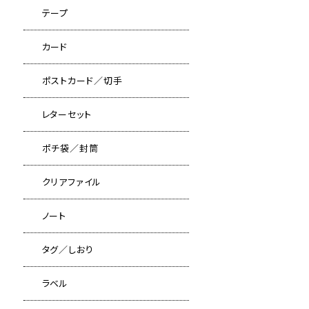
テープ
カード
ポストカード／切手
レターセット
ポチ袋／封筒
クリアファイル
ノート
タグ／しおり
ラベル