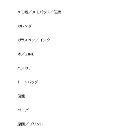
メモ帳／メモパッド／伝票
カレンダー
ガラスペン／インク
本／ZINE
ハンカチ
トートバッグ
便箋
ペーパー
原画／プリント