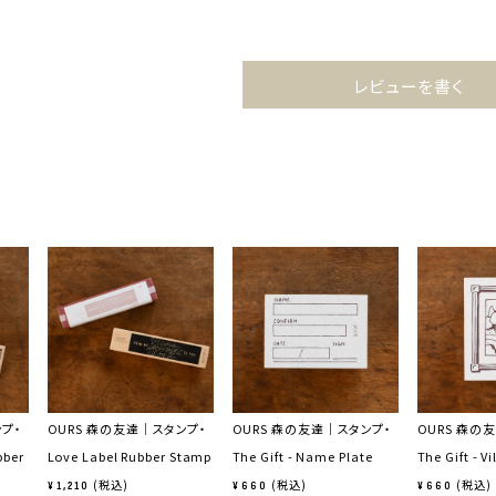
レビューを書く
ンプ・
OURS 森の友達｜スタンプ・
OURS 森の友達｜スタンプ・
OURS 森の
bber
Love Label Rubber Stamp
The Gift - Name Plate
The Gift - Vi
税込
税込
税込
¥
1,210
¥
660
¥
660