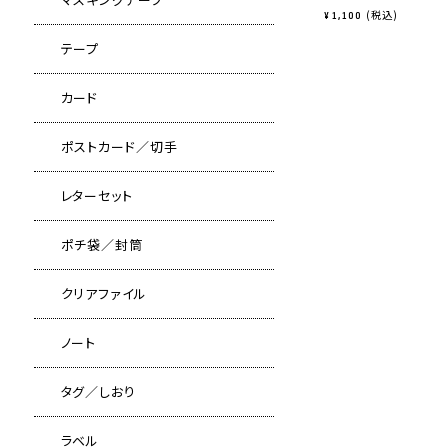
税込
¥
1,100
テープ
カード
ポストカード／切手
レターセット
ポチ袋／封筒
クリアファイル
ノート
タグ／しおり
ラベル