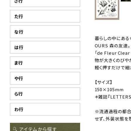
さ行
た行
な行
暮らしの中にある
OURS 森の友達。
は行
「de Fleur 
物が大きくのびや
ま行
軽く押すだけで細
や行
【サイズ】
150×105mm
ら行
＊雑誌『LETTER
わ行
※流通過程の都合
せず、外装状態を
アイテムから探す