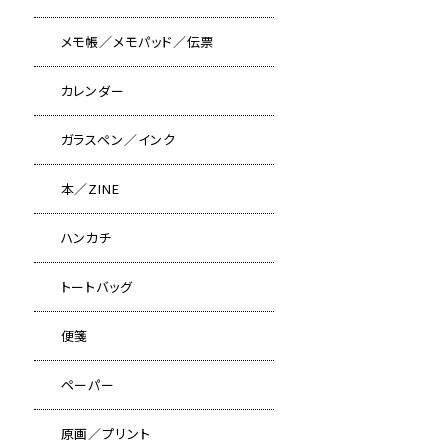
メモ帳／メモパッド／伝票
カレンダー
ガラスペン／インク
本／ZINE
ハンカチ
トートバッグ
便箋
ペーパー
原画／プリント