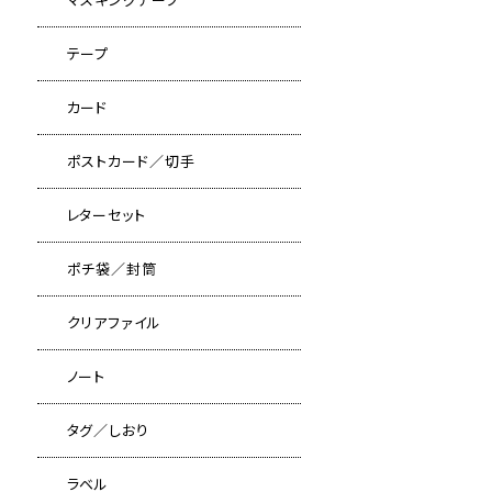
テープ
カード
ポストカード／切手
レターセット
ポチ袋／封筒
クリアファイル
ノート
タグ／しおり
ラベル