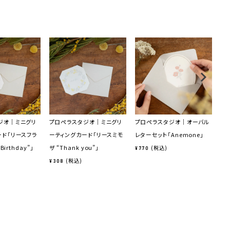
ジオ｜ミニグリ
プロペラスタジオ｜ミニグリ
プロペラスタジオ｜オーバル
プ
ード「リースフラ
ーティングカード「リースミモ
レターセット「Anemone」
シー
Birthday”」
ザ “Thank you”」
税込
¥
770
¥
5
税込
¥
308