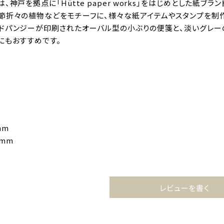
、神戸を拠点に「Hütte paper works」をはじめとした紙
節折々の植物などをモチーフに、様々な紙アイテムやスタンプを制
ドパンジーが印刷されたオーバル型の小ぶりの便箋と、淡いグレーの
にもおすすめです。
mm
 mm
レビューを書く