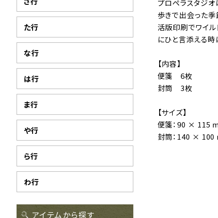
さ行
プロペラスタジオは
歩きで出会った季
た行
活版印刷でワイル
にひと言添える時
な行
【内容】
便箋 6枚
は行
封筒 3枚
ま行
【サイズ】
便箋：90 × 115 
や行
封筒：140 × 100
ら行
わ行
アイテムから探す