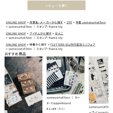
レビューを書く
ONLINE SHOP
作家名・メーカーから探す
さ行
羊君 somesortof.fern
somesortof.fern ｜ スタンプ・flame lily
ONLINE SHOP
アイテムから探す
はんこ
somesortof.fern ｜ スタンプ・flame lily
ONLINE SHOP
特集から探す
『LETTERS 03』刊行記念ミニフェア
somesortof.fern ｜ スタンプ・flame lily
おすすめ商品
somesortof.fern ｜ カー
ド・Clapperboard
somesortof.fer
税込
¥
1,100
ープ・Correction 