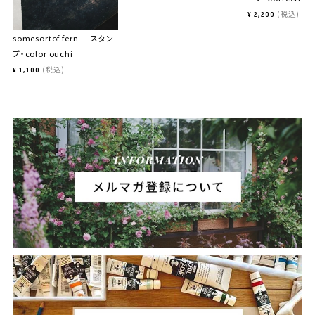
税込
¥
2,200
somesortof.fern ｜ スタン
プ・color ouchi
税込
¥
1,100