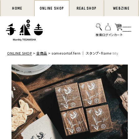
HOME
ONLINE SHOP
REAL SHOP
WEBZINE
ONLINE SHOP
全商品
somesortof.fern ｜ スタンプ・flame lily