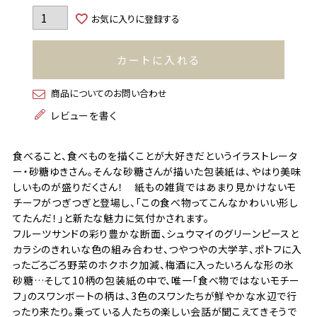
お気に入りに登録する
カートに入れる
商品についてのお問い合わせ
レビューを書く
食べること、食べものを描くことが大好きだというイラストレータ
ー・砂糖ゆきさん。そんな砂糖さんが描いた包装紙は、やはり美味
しいものが盛りだくさん！ 紙もの雑貨ではあまり見かけないモ
チーフがつぎつぎと登場し、「この食べ物ってこんなかわいい形し
てたんだ！」と新たな魅力に気付かされます。
フルーツサンドの彩り豊かな断面、シュウマイのグリーンピースと
カラシのきれいな色の組み合わせ、つやつやの大学芋、ポトフに入
ったごろごろ野菜のホクホク加減、梅酒に入ったいろんな形の氷
砂糖…そして10柄の包装紙の中で、唯一「食べ物ではないモチー
フ」のスワンボートの柄は、3色のスワンたちが鮮やかな水辺で行
ったり来たり。乗っている人たちの楽しい会話が聞こえてきそうで