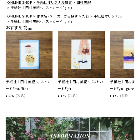
ONLINE SHOP
手紙社オリジナル雑貨
田村美紀
手紙社｜田村美紀・ポストカード「girl」
ONLINE SHOP
作家名・メーカーから探す
た行
手紙社オリジナル
手紙社｜田村美紀・ポストカード「girl」
おすすめ商品
手紙社｜田村美紀・ポストカ
手紙社｜田村美紀・ポストカ
手紙社｜田村美紀
ード「muffin」
ード「girl」
ード「yuugure」
税込
税込
税込
¥
176
¥
176
¥
176