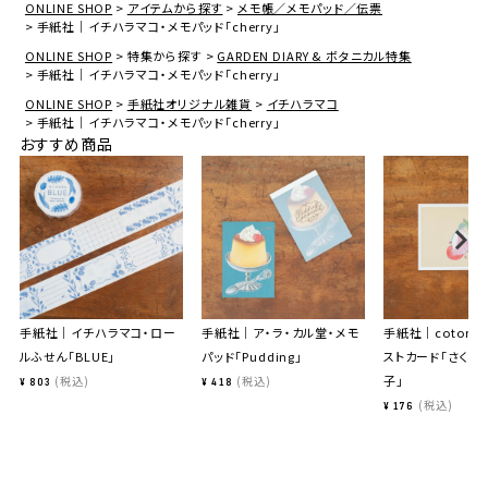
ONLINE SHOP
アイテムから探す
メモ帳／メモパッド／伝票
手紙社｜イチハラマコ・メモパッド「cherry」
ONLINE SHOP
特集から探す
GARDEN DIARY & ボタニカル特集
手紙社｜イチハラマコ・メモパッド「cherry」
ONLINE SHOP
手紙社オリジナル雑貨
イチハラマコ
手紙社｜イチハラマコ・メモパッド「cherry」
おすすめ商品
手紙社｜イチハラマコ・ロー
手紙社｜ア・ラ・カル堂・メモ
手紙社｜cotori c
ルふせん「BLUE」
パッド「Pudding」
ストカード「さくら
子」
税込
税込
¥
803
¥
418
税込
¥
176