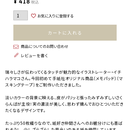
¥
418
税込
お気に入りに登録する
カートに入れる
商品についてのお問い合わせ
レビューを書く
瑞々しさが伝わってくるタッチが魅力的なイラストレーター・イチ
ハラマコさん。今回初めて手紙社オリジナル商品〔メモパッド〕〔マ
スキングテープ〕をご制作いただきました。
淡いカラーの背景に映える、皮がパリッと張ったみずみずしいさく
らんぼが主役！実の濃淡が美しく、思わず摘んでおひとついただき
たくなるデザインです。
たっぷり50枚綴りなので、紙好き仲間さんへのお裾分けにも喜ば
れそう！ 少しざらざらした風合いのある紙を使用しています。