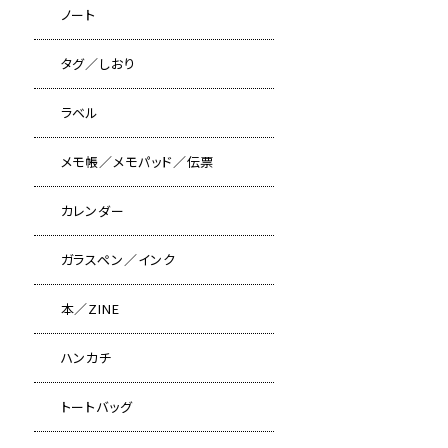
ノート
タグ／しおり
ラベル
メモ帳／メモパッド／伝票
カレンダー
ガラスペン／インク
本／ZINE
ハンカチ
トートバッグ