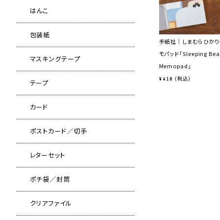
はんこ
包装紙
手紙社｜しまむらひかり
モパッド「Sleeping Bea
マスキングテープ
Memopad」
税込
¥
418
テープ
カード
ポストカード／切手
レターセット
ポチ袋／封筒
クリアファイル