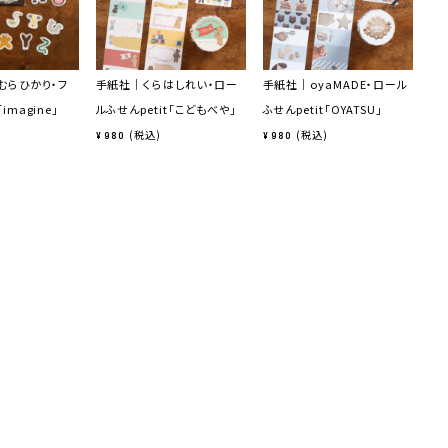
むらひかり・フ
手紙社｜くらはしれい・ロー
手紙社｜oyaMADE・ロール
手
magine」
ルふせんpetit「こどもべや」
ふせんpetit「OYATSU」
せ
ち」
税込
税込
¥
980
¥
980
¥
9