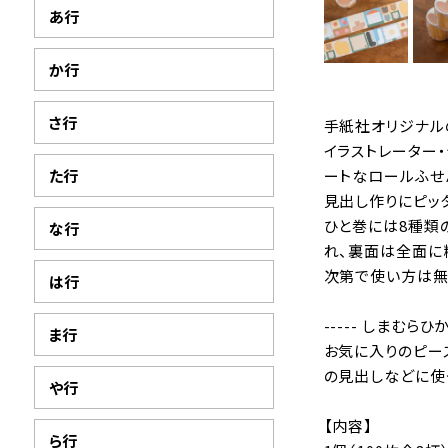
あ行
か行
さ行
手紙社オリジナル
イラストレーター
た行
ートなロールふせ
見出し作りにピッ
ひと巻には8種類
な行
れ、裏面は全面に
次第で使い方は無
は行
----- しまむらひか
ま行
お気に入りのピース
の見出しなどに使
や行
【内容】
ら行