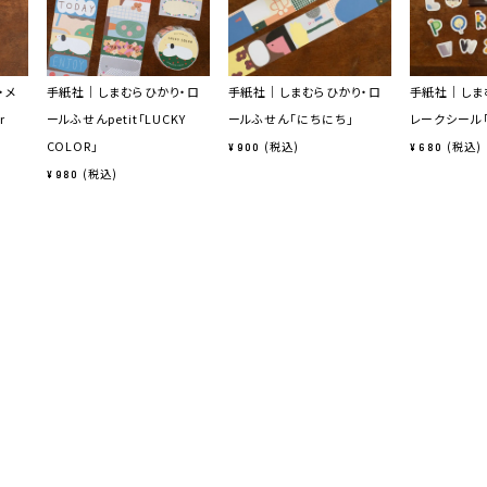
・メ
手紙社｜しまむらひかり・ロ
手紙社｜しまむらひかり・ロ
手紙社｜しま
r
ールふせんpetit「LUCKY
ールふせん「にちにち」
レークシール「i
COLOR」
税込
税込
¥
900
¥
680
税込
¥
980