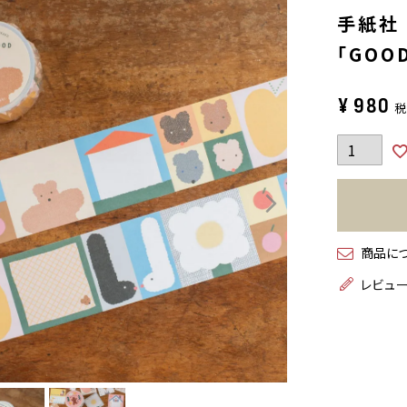
手紙社
「GOO
¥
980
商品に
レビュ