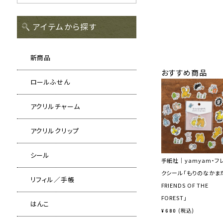
アイテムから探す
新商品
おすすめ商品
ロールふせん
アクリルチャーム
アクリルクリップ
シール
手紙社｜yamyam・フ
クシール「もりのなかま
リフィル／手帳
FRIENDS OF THE
FOREST」
はんこ
税込
¥
680