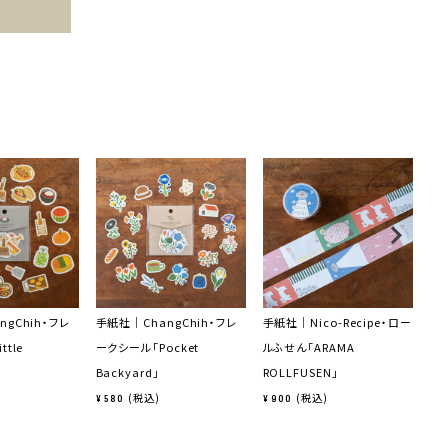
gChih・フレ
手紙社｜ChangChih・フレ
手紙社｜Nico-Recipe・ロー
手
tle
ークシール「Pocket
ルふせん「ARAMA
せん
Backyard」
ROLLFUSEN」
¥
9
税込
税込
¥
580
¥
900