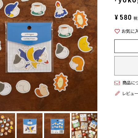
¥
580
税
お気に
商品に
レビュ