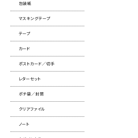
包装紙
マスキングテープ
テープ
カード
ポストカード／切手
レターセット
ポチ袋／封筒
クリアファイル
ノート