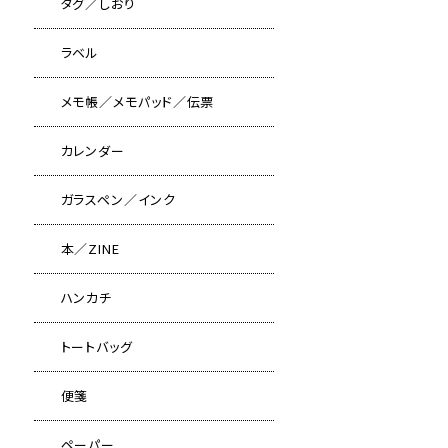
タグ／しおり
ラベル
メモ帳／メモパッド／伝票
カレンダー
ガラスペン／インク
本／ZINE
ハンカチ
トートバッグ
便箋
ペーパー