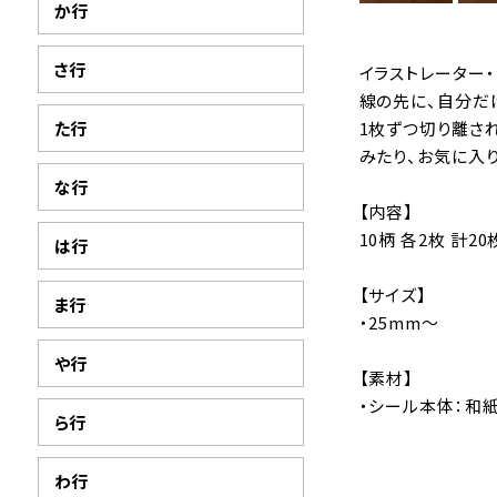
か行
さ行
イラストレーター・
線の先に、自分だ
た行
1枚ずつ切り離さ
みたり、お気に入
な行
【内容】
10柄 各2枚 計2
は行
【サイズ】
ま行
・25mm〜
や行
【素材】
・シール本体：和
ら行
わ行