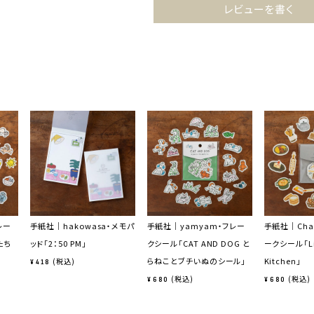
レビューを書く
レー
手紙社｜hakowasa・メモパ
手紙社｜yamyam・フレー
手紙社｜Chan
たち
ッド「2：50 PM」
クシール「CAT AND DOG と
ークシール「Lit
らねことブチいぬのシール」
Kitchen」
税込
¥
418
税込
税込
¥
680
¥
680