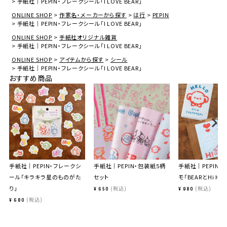
手紙社｜PEPIN・フレークシール「I LOVE BEAR」
ONLINE SHOP
作家名・メーカーから探す
は行
PEPIN
手紙社｜PEPIN・フレークシール「I LOVE BEAR」
ONLINE SHOP
手紙社オリジナル雑貨
手紙社｜PEPIN・フレークシール「I LOVE BEAR」
ONLINE SHOP
アイテムから探す
シール
手紙社｜PEPIN・フレークシール「I LOVE BEAR」
おすすめ商品
手紙社｜PEPIN・フレークシ
手紙社｜PEPIN・包装紙5柄
手紙社｜PEPIN・
ール「キラキラ星のものがた
セット
モ「BEARとHi HEL
り」
税込
税込
¥
650
¥
980
税込
¥
680