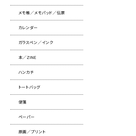
メモ帳／メモパッド／伝票
カレンダー
ガラスペン／インク
本／ZINE
ハンカチ
トートバッグ
便箋
ペーパー
原画／プリント