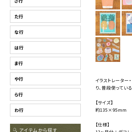
さ行
た行
な行
は行
ま行
や行
イラストレーター
り、普段使ってい
ら行
【サイズ】
約135×95mm
わ行
【仕様】
アイテムから探す
12ヶ月分＋デコレ