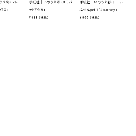
うえ彩・フレー
手紙社｜いのうえ彩・メモパ
手紙社｜いのうえ彩・ロール
手
OTO」
ッド「うま」
ふせんpetit「Journey」
ファ
税込
税込
¥
418
¥
900
¥
3