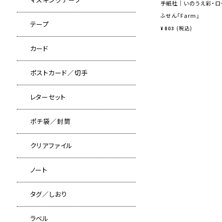
手紙社｜いのうえ彩・ロ
ふせん「Farm」
テープ
税込
¥
803
カード
ポストカード／切手
レターセット
ポチ袋／封筒
クリアファイル
ノート
タグ／しおり
ラベル