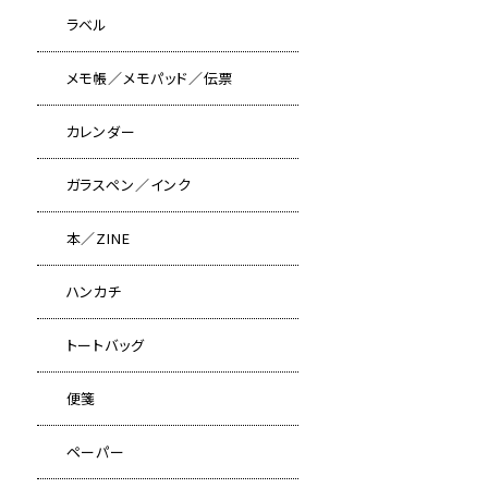
ラベル
メモ帳／メモパッド／伝票
カレンダー
ガラスペン／インク
本／ZINE
ハンカチ
トートバッグ
便箋
ペーパー