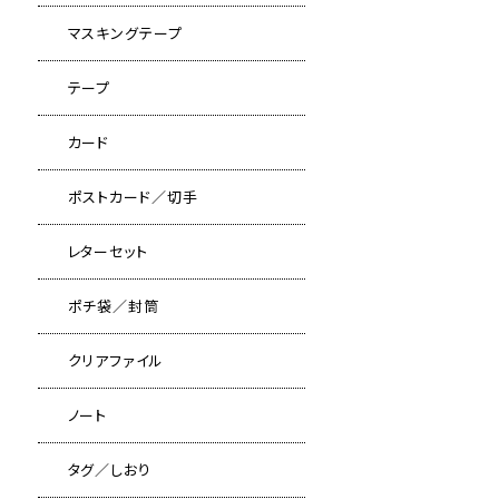
マスキングテープ
テープ
カード
ポストカード／切手
レターセット
ポチ袋／封筒
クリアファイル
ノート
タグ／しおり