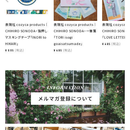
表現社 cozyca products｜
表現社 cozyca products｜
表現社 cozyca p
CHIHIRO SONODA・箔押し
CHIHIRO SONODA・一筆箋
CHIHIRO SON
マスキングテープ「INORI to
「TORI isogi
「LOVE LETTER」
HIKARI」
goaisatsumade」
税込
¥
495
税込
税込
¥
605
¥
495