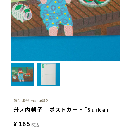
商品番号
msnu052
升ノ内朝子｜ポストカード「Suika」
¥
165
税込