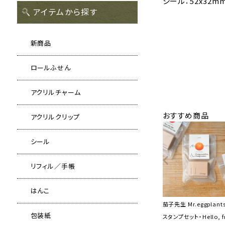
シール：52x32
アイテムから探す
新商品
ロールふせん
アクリルチャーム
おすすめ商品
アクリルクリップ
シール
リフィル／手帳
はんこ
茄子先生 Mr.eggplant
包装紙
スタンプセット・Hello, fr