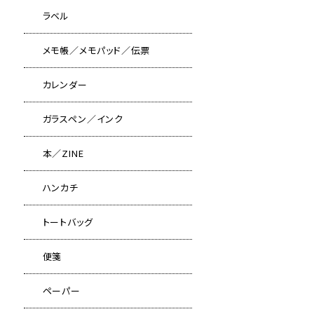
ラベル
メモ帳／メモパッド／伝票
カレンダー
ガラスペン／インク
本／ZINE
ハンカチ
トートバッグ
便箋
ペーパー