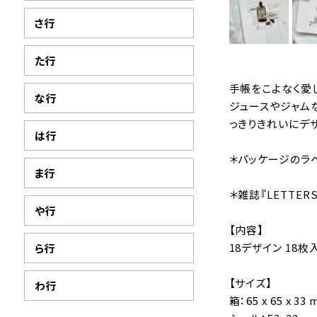
さ行
た行
手帳をこよなく愛
な行
ジュースやジャム
っきりきれいにデ
は行
＊パッケージのラ
ま行
＊雑誌『LETTER
や行
【内容】
18デザイン 18枚
ら行
【サイズ】
わ行
箱：65 x 65 x 33