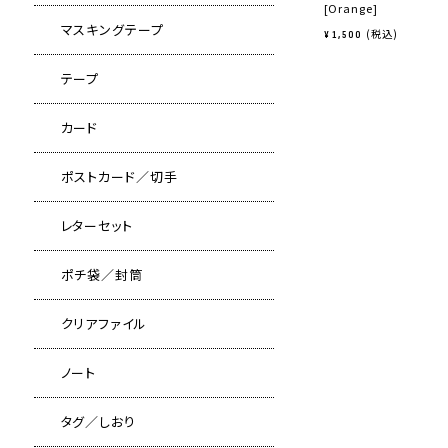
[Orange]
マスキングテープ
税込
¥
1,500
テープ
カード
ポストカード／切手
レターセット
ポチ袋／封筒
クリアファイル
ノート
タグ／しおり