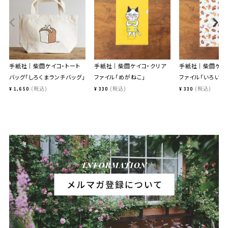
手紙社｜柴田ケイコ・トート
手紙社｜柴田ケイコ・クリア
手紙社｜柴田ケイ
バッグ「しろくまランチバッグ」
ファイル「めがねこ」
ファイル「いろいろ
税込
税込
税込
¥
1,650
¥
330
¥
330