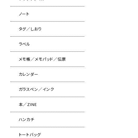
ノート
タグ／しおり
ラベル
メモ帳／メモパッド／伝票
カレンダー
ガラスペン／インク
本／ZINE
ハンカチ
トートバッグ