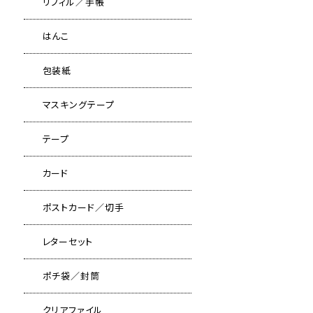
リフィル／手帳
はんこ
包装紙
マスキングテープ
テープ
カード
ポストカード／切手
レターセット
ポチ袋／封筒
クリアファイル