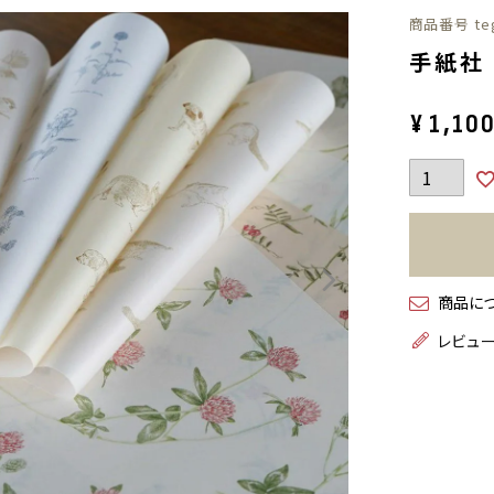
商品番号
te
手紙社
¥
1,10
商品に
レビュ