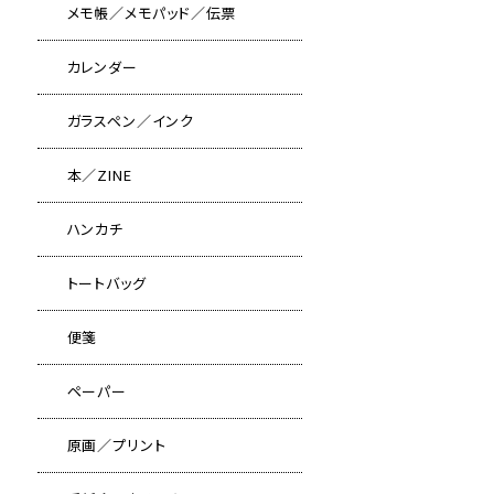
メモ帳／メモパッド／伝票
カレンダー
ガラスペン／インク
本／ZINE
ハンカチ
トートバッグ
便箋
ペーパー
原画／プリント