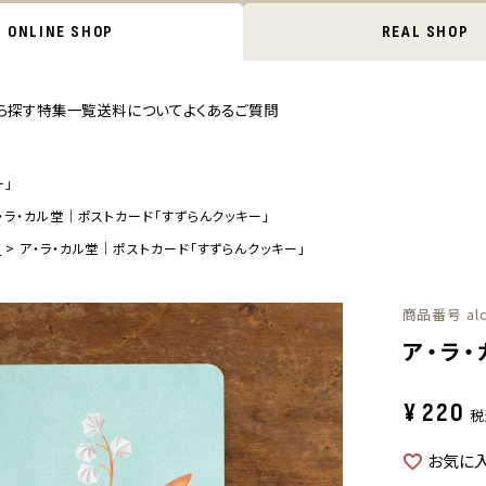
ONLINE SHOP
REAL SHOP
ら探す
特集一覧
送料について
よくあるご質問
ー」
・ラ・カル堂｜ポストカード「すずらんクッキー」
ド
ア・ラ・カル堂｜ポストカード「すずらんクッキー」
商品番号
al
ア・ラ
¥
220
税
お気に