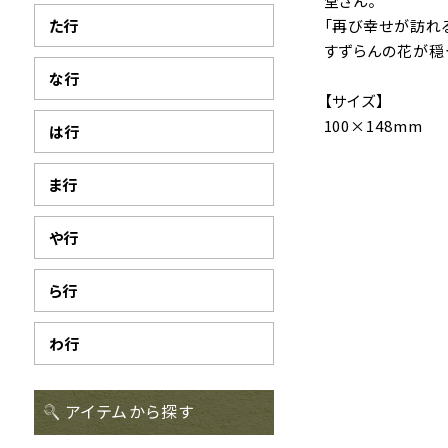
堂さん。
た行
「再び幸せが訪れ
すずらんの花が穏
な行
【サイズ】
100×148mm
は行
ま行
や行
ら行
わ行
アイテムから探す