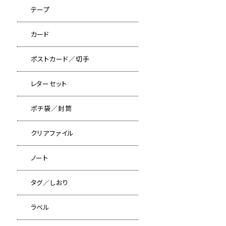
テープ
カード
ポストカード／切手
レターセット
ポチ袋／封筒
クリアファイル
ノート
タグ／しおり
ラベル