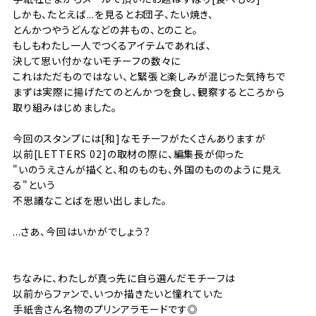
しかも、たとえば...を見るとお団子、たい焼き、
とんかつやうどんなどの丼もの、とのこと。
もしもわたし一人でつくるアイテムであれば、
決して思い付かないモチーフの数々に
これはただものではない、と緊張と楽しみが混じった気持ちで
まずは実際に揚げたてのとんかつを食し、観察するところから
取り組みはじめました。
今回のスタンプには[和]なモチーフがたくさんありますが
以前[LETTERS 02]の取材の際に、編集長が仰った
"いのうえさんが描くと、和のものも、外国のもののように見え
る"という
不思議なことばを思い出しました。
...さあ、今回はいかがでしょう？
ちなみに、わたしが真っ先に自ら選んだモチーフは
以前からファンで、いつか描きたいと憧れていた
手紙舎さん名物のプリンアラモードです◎