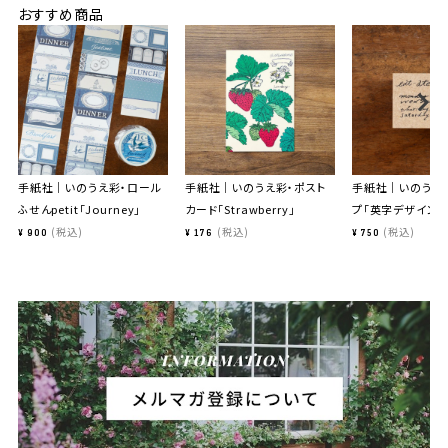
おすすめ商品
手紙社｜いのうえ彩・ロール
手紙社｜いのうえ彩・ポスト
手紙社｜いのうえ
ふせんpetit「Journey」
カード「Strawberry」
プ「英字デザイン」
税込
税込
税込
¥
900
¥
176
¥
750