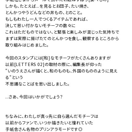
しかも、たとえば...を見るとお団子、たい焼き、
とんかつやうどんなどの丼もの、とのこと。
もしもわたし一人でつくるアイテムであれば、
決して思い付かないモチーフの数々に
これはただものではない、と緊張と楽しみが混じった気持ちで
まずは実際に揚げたてのとんかつを食し、観察するところから
取り組みはじめました。
今回のスタンプには[和]なモチーフがたくさんありますが
以前[LETTERS 02]の取材の際に、編集長が仰った
"いのうえさんが描くと、和のものも、外国のもののように見え
る"という
不思議なことばを思い出しました。
...さあ、今回はいかがでしょう？
ちなみに、わたしが真っ先に自ら選んだモチーフは
以前からファンで、いつか描きたいと憧れていた
手紙舎さん名物のプリンアラモードです◎