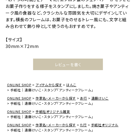
お菓子作りをする様子をスタンプにしました。焼き菓子やアンティ
ーク風の食器など、クラシカルな雰囲気を大切にデザインしてい
ます。横長のフレームは、お菓子をのせるトレー風にも、文字と組
み合わせて飾り枠として使うのもおすすめです。
【サイズ】
30mm×72mm
レビューを書く
ONLINE SHOP
アイテムから探す
はんこ
手紙社｜遠藤けいこ・スタンプ「アンティークフレーム」
ONLINE SHOP
作家名・メーカーから探す
あ行
遠藤けいこ
手紙社｜遠藤けいこ・スタンプ「アンティークフレーム」
ONLINE SHOP
手紙社オリジナル雑貨
手紙社｜遠藤けいこ・スタンプ「アンティークフレーム」
ONLINE SHOP
作家名・メーカーから探す
た行
手紙社オリジナル
手紙社｜遠藤けいこ・スタンプ「アンティークフレーム」