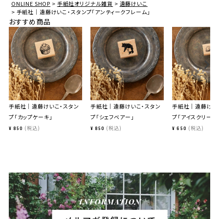
ONLINE SHOP
手紙社オリジナル雑貨
遠藤けいこ
手紙社｜遠藤けいこ・スタンプ「アンティークフレーム」
おすすめ商品
手紙社｜遠藤けいこ・スタン
手紙社｜遠藤けいこ・スタン
手紙社｜遠藤けい
プ「カップケーキ」
プ「シェフベアー」
プ「アイスクリーム
税込
税込
税込
¥
850
¥
850
¥
650