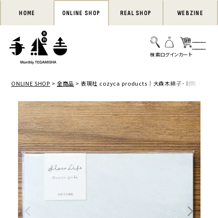
HOME
ONLINE SHOP
REAL SHOP
WEBZINE
ONLINE SHOP
全商品
表現社 cozyca products｜大森木綿子・封筒 「Slow L