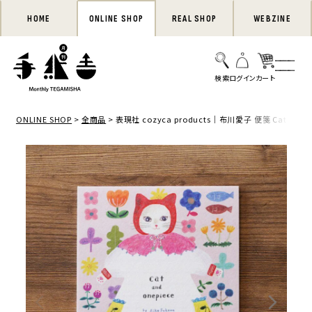
HOME
ONLINE SHOP
REAL SHOP
WEBZINE
ONLINE SHOP
全商品
表現社 cozyca products｜布川愛子 便箋 Cat and O