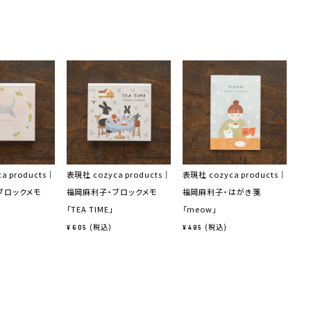
a products｜
表現社 cozyca products｜
表現社 cozyca products｜
表現
ブロックメモ
福岡麻利子・ブロックメモ
福岡麻利子・はがき箋
福
「TEA TIME」
「meow」
TI
税込
税込
¥
605
¥
495
¥
4