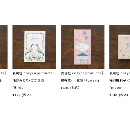
cts｜
表現社 cozyca products｜
表現社 cozyca products｜
表現社 cozyc
箋
浅野みどり・はがき箋
柊有花・一筆箋「Fuwari」
福岡麻利子・
「Birds」
「meow」
税込
¥
495
税込
税込
¥
495
¥
605