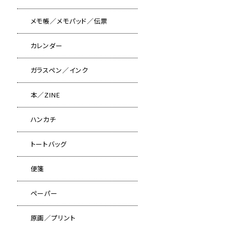
メモ帳／メモパッド／伝票
カレンダー
ガラスペン／インク
本／ZINE
ハンカチ
トートバッグ
便箋
ペーパー
原画／プリント