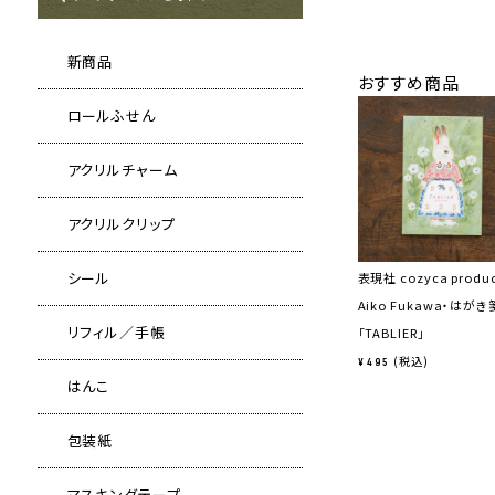
新商品
おすすめ商品
ロールふせん
アクリルチャーム
アクリルクリップ
シール
表現社 cozyca produ
Aiko Fukawa・はがき
リフィル／手帳
「TABLIER」
税込
¥
495
はんこ
包装紙
マスキングテープ