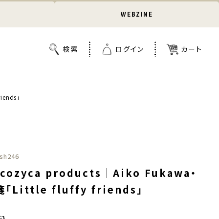
WEBZINE
iends」
sh246
ozyca products｜Aiko Fukawa・
Little fluffy friends」
税込