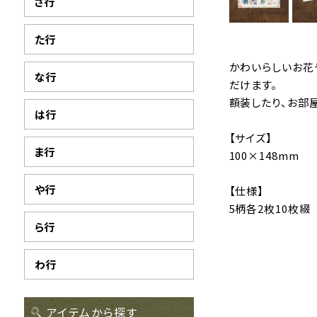
さ行
た行
かわいらしいお花
な行
だけます。
額装したり、お部
は行
【サイズ】
ま行
100×148mm
や行
【仕様】
5柄各2枚10枚綴
ら行
わ行
アイテムから探す