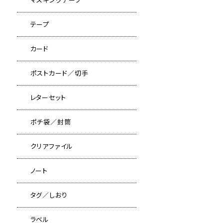
テープ
カード
ポストカード／切手
レターセット
ポチ袋／封筒
クリアファイル
ノート
タグ／しおり
ラベル