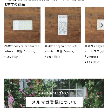
おすすめ商品
表現社 cozyca products｜
表現社 cozyca products｜
表現社 cozyca p
admi・一筆箋「Chorus」
admi・一筆箋「Dance」
admi・ブロックメ
「Chorus」
税込
税込
¥
495
¥
495
税込
¥
605