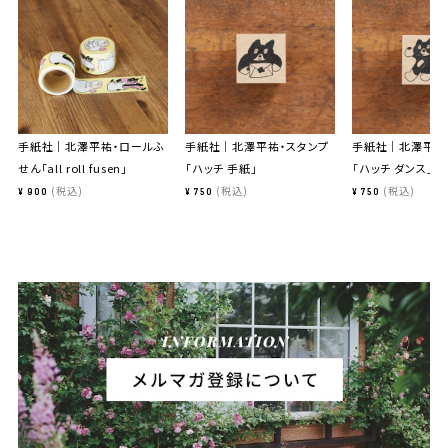
手紙社｜北澤平祐・ロールふ
手紙社｜北澤平祐・スタンプ
手紙社｜北澤平祐
せん「all roll fusen」
「ハッチ 手紙」
「ハッチ ダンス」
税込
税込
税込
¥
900
¥
750
¥
750