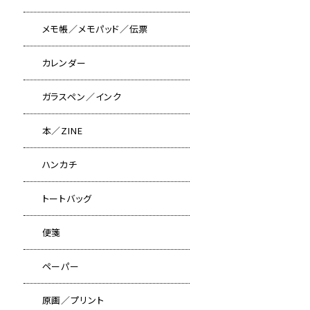
メモ帳／メモパッド／伝票
カレンダー
ガラスペン／インク
本／ZINE
ハンカチ
トートバッグ
便箋
ペーパー
原画／プリント