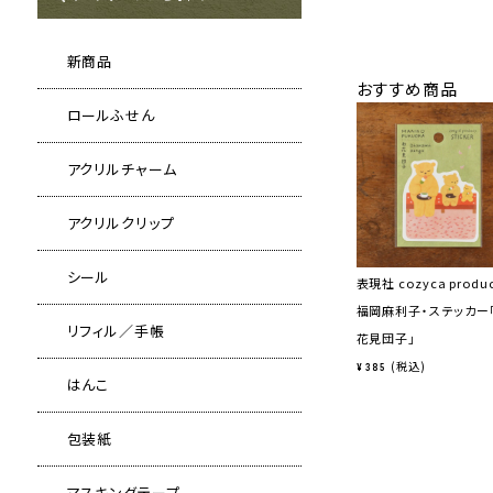
新商品
おすすめ商品
ロールふせん
アクリルチャーム
アクリルクリップ
シール
表現社 cozyca produ
福岡麻利子・ステッカー
リフィル／手帳
花見団子」
税込
¥
385
はんこ
包装紙
マスキングテープ