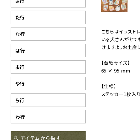
さ行
た行
こちらはイラスト
な行
いる犬さんがとて
けますよ。お土産
は行
【台紙サイズ】
ま行
65 × 95 mm
や行
【仕様】
ステッカー1枚入
ら行
わ行
アイテムから探す