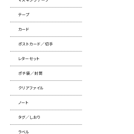
テープ
カード
ポストカード／切手
レターセット
ポチ袋／封筒
クリアファイル
ノート
タグ／しおり
ラベル