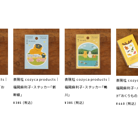
cts｜
表現社 cozyca products｜
表現社 cozyca products｜
表現社 cozyc
「お
福岡麻利子・ステッカー「新
福岡麻利子・ステッカー「鴨
福岡麻利子・
幹線」
川」
ド「おくりもの
税込
税込
¥
385
¥
385
税込
¥
440