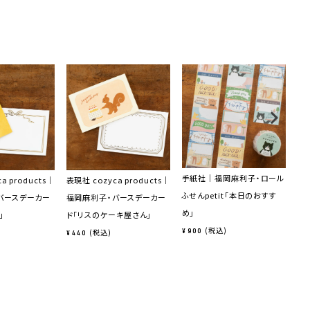
手紙社｜福岡麻利子・ロール
表現
a products｜
表現社 cozyca products｜
ふせんpetit「本日のおすす
福
バースデーカー
福岡麻利子・バースデーカー
め」
ti
」
ド「リスのケーキ屋さん」
税込
¥
900
¥
4
税込
¥
440