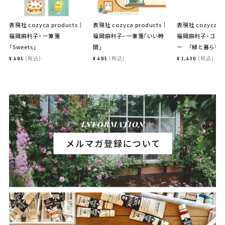
表現社 cozyca products｜
表現社 cozyca products｜
表現社 cozyca p
福岡麻利子・一筆箋
福岡麻利子・一筆箋「いい時
福岡麻利子・コン
「Sweets」
間」
ー 「緑と暮らす」
税込
税込
税込
¥
495
¥
495
¥
1,430