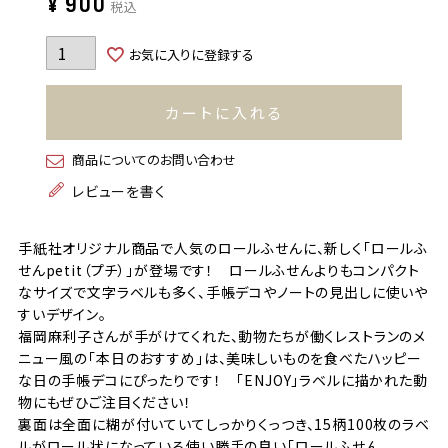
¥
900
税込
お気に入りに登録する
カートに入れる
商品についてのお問い合わせ
レビューを書く
手紙社オリジナル商品で人気のロールふせんに、新しく「ロールふ
せんpetit（プチ）」が登場です！ ロールふせんよりもコンパクト
なサイズで文字ラベルも多く、手帳デコやノートの見出しに使いや
すいデザイン。
福岡麻利子さんが手がけてくれた、動物たちが働くレストランのメ
ニュー風の「本日のおすすめ」は、美味しいものを食べたハッピー
な日の手帳デコにぴったりです！ 「ENJOY」ラベルに描かれた動
物にもぜひご注目ください！
裏面は全面に糊が付いていてしっかりくっつき、15柄100枚のラベ
ルがロール状になっている使い勝手の良い「ロールふせん