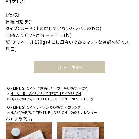
A4サイズ
【仕様】
日曜日始まり
タイプ：カード（上の閉じていないバラバラのもの)
13枚入り（12ヶ月分＋見出し1枚)
紙：アラベール130g(すこし風合いのあるマットな質感の紙で、中
厚口)
レビューを書く
ONLINE SHOP
作家名・メーカーから探す
は行
H／A／R／V／E／S／T TEXTILE／DESIGN
H/A/R/V/E/S/T TEXTILE / DESIGN｜2026 カレンダー
ONLINE SHOP
アイテムから探す
カレンダー
H/A/R/V/E/S/T TEXTILE / DESIGN｜2026 カレンダー
おすすめ商品