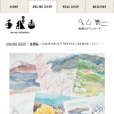
HOME
ONLINE SHOP
REAL SHOP
WEBZINE
ONLINE SHOP
全商品
H/A/R/V/E/S/T TEXTILE / DESIGN｜2026 カレンダー