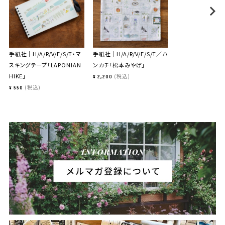
手紙社｜H/A/R/V/E/S/T・マ
手紙社｜H/A/R/V/E/S/T／ハ
スキングテープ「LAPONIAN
ンカチ「松本みやげ」
HIKE」
税込
¥
2,200
税込
¥
550