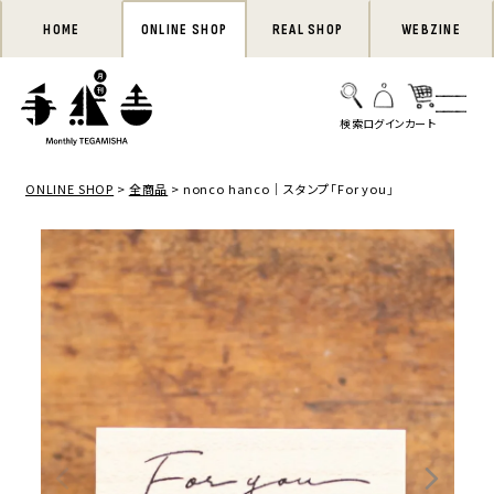
HOME
ONLINE SHOP
REAL SHOP
WEBZINE
ONLINE SHOP
全商品
nonco hanco｜スタンプ「For you」