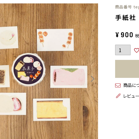
商品番号
te
手紙社
¥
900
商品に
レビュ