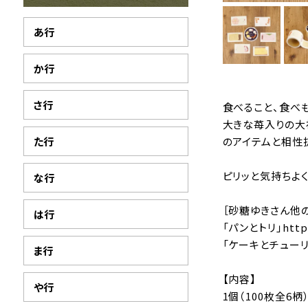
あ行
か行
さ行
食べること、食べ
大きな苺入りの大
た行
のアイテムと相性
ピリッと気持ちよ
な行
［砂糖ゆきさん他
は行
「パンとトリ」
http
「ケーキとチューリ
ま行
【内容】
や行
1個（100枚全6柄