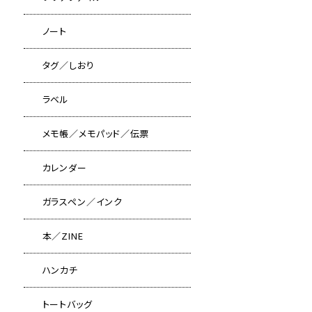
ノート
タグ／しおり
ラベル
メモ帳／メモパッド／伝票
カレンダー
ガラスペン／インク
本／ZINE
ハンカチ
トートバッグ