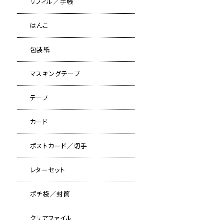
リフィル／手帳
はんこ
包装紙
マスキングテープ
テープ
カード
ポストカード／切手
レターセット
ポチ袋／封筒
クリアファイル