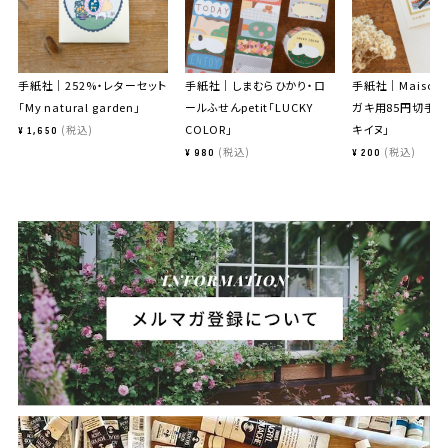
手紙社｜252%・レターセット
手紙社｜しまむらひかり・ロ
手紙社｜Maison t
「My natural garden」
ールふせんpetit「LUCKY
ガキ用85円切手「
COLOR」
キイヌ」
税込
¥
1,650
税込
税込
¥
980
¥
200